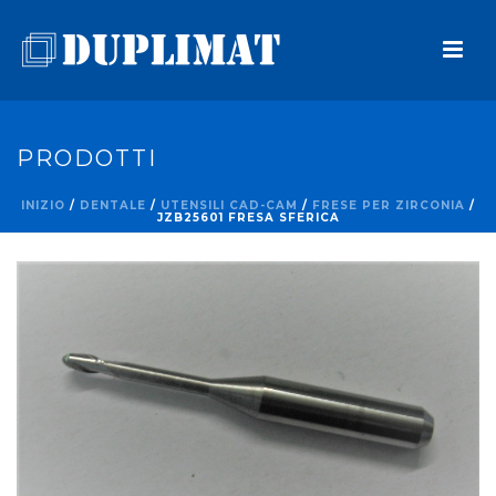
PRODOTTI
INIZIO
/
DENTALE
/
UTENSILI CAD-CAM
/
FRESE PER ZIRCONIA
/
JZB25601 FRESA SFERICA