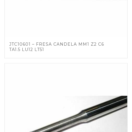
JTC10601 – FRESA CANDELA MM1 Z2 C6
TA1.5 LU12 LT51