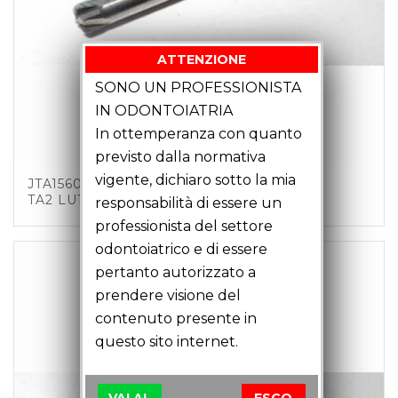
ATTENZIONE
SONO UN PROFESSIONISTA
IN ODONTOIATRIA
In ottemperanza con quanto
previsto dalla normativa
vigente, dichiaro sotto la mia
JTA15602 – FRESA TORICA MM1.5 Z2 C6
TA2 LU18 LT51
responsabilità di essere un
professionista del settore
odontoiatrico e di essere
pertanto autorizzato a
prendere visione del
contenuto presente in
questo sito internet.
VAI AL
ESCO