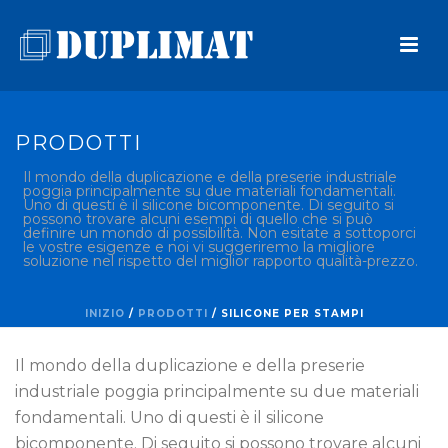
PRODOTTI
Il mondo della duplicazione e della preserie industriale
poggia principalmente su due materiali fondamentali.
Uno di questi è il silicone bicomponente. Di seguito si
possono trovare alcuni esempi di quello che si può
definire un mondo di possibilità. Non esitate a sottoporci
le vostre esigenze e noi vi suggeriremo la migliore
soluzione nel rispetto del miglior rapporto qualità-prezzo.
INIZIO
/
PRODOTTI
/
SILICONE PER STAMPI
Il mondo della duplicazione e della preserie
industriale poggia principalmente su due materiali
fondamentali. Uno di questi è il silicone
bicomponente. Di seguito si possono trovare alcuni