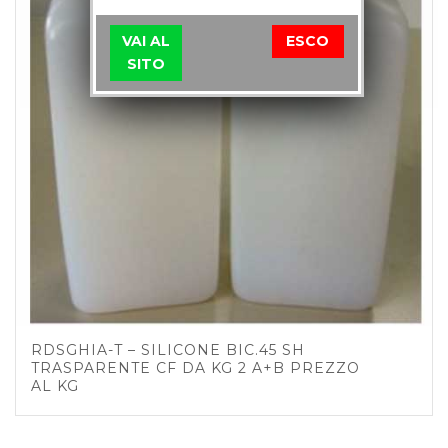
VAI AL
ESCO
SITO
RDSGHIA-T – SILICONE BIC.45 SH
TRASPARENTE CF DA KG 2 A+B PREZZO
AL KG