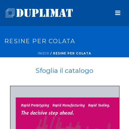
RESINE PER COLATA
INIZIO
/
RESINE PER COLATA
Sfoglia il catalogo