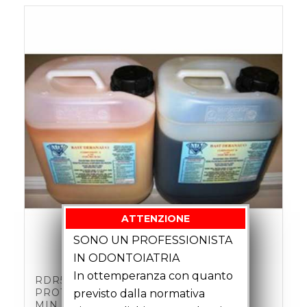
ATTENZIONE
SONO UN PROFESSIONISTA
IN ODONTOIATRIA
In ottemperanza con quanto
RDR541/3BE – RESINA PER
PROTOTIPI BIC. BEIGE POT-LIFE 3
previsto dalla normativa
MIN. CF 10 KG A+B PREZZO AL KG