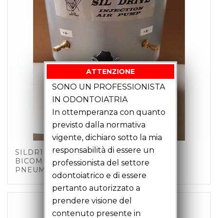
ATTENZIONE
SONO UN PROFESSIONISTA
IN ODONTOIATRIA
In ottemperanza con quanto
previsto dalla normativa
vigente, dichiaro sotto la mia
responsabilità di essere un
SILDR100S – DOSATORE PER SILICONE
BICOMPONTE KG 2+2 FUNZIONAMENTO
professionista del settore
PNEUMATICO
odontoiatrico e di essere
pertanto autorizzato a
prendere visione del
contenuto presente in