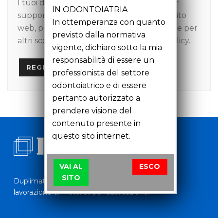
I tuoi dati personali verranno utilizzati per
IN ODONTOIATRIA
supportare la tua esperienza su questo sito
In ottemperanza con quanto
web, per gestire l'accesso al tuo account e per
previsto dalla normativa
altri scopi descritti nella nostra
privacy policy
.
vigente, dichiaro sotto la mia
responsabilità di essere un
REGISTER
professionista del settore
odontoiatrico e di essere
pertanto autorizzato a
prendere visione del
contenuto presente in
questo sito internet.
VAI AL
ESCO
SITO
Duplimat si occupa dal 1999 della vendita e della
lavorazione di materiali per duplicazione.