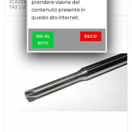
JCA20602 – FRESA TORICA MM2 Z4 C6
prendere visione del
TA3 LU18 LT51
contenuto presente in
questo sito internet.
VAI AL
ESCO
SITO