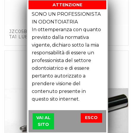
ATTENZIONE
SONO UN PROFESSIONISTA
IN ODONTOIATRIA
In ottemperanza con quanto
JZC05B01 – FRESA CANDELA D0.5 Z2 C3
TA1 LU8 LT35
previsto dalla normativa
vigente, dichiaro sotto la mia
responsabilità di essere un
professionista del settore
odontoiatrico e di essere
pertanto autorizzato a
prendere visione del
contenuto presente in
questo sito internet.
VAI AL
ESCO
SITO