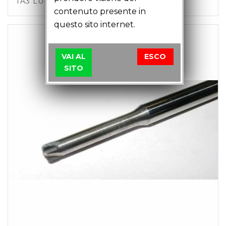
TA3 LU14 LT35
contenuto presente in
questo sito internet.
VAI AL
ESCO
SITO