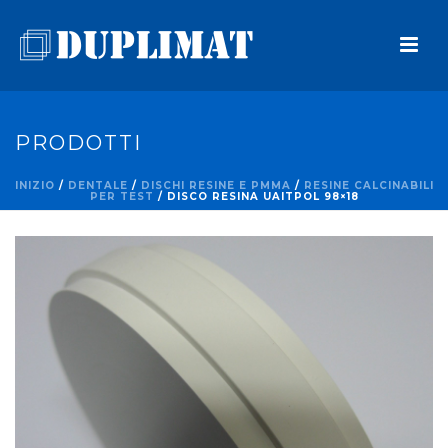
PRODOTTI
INIZIO
/
DENTALE
/
DISCHI RESINE E PMMA
/
RESINE CALCINABILI
PER TEST
/ DISCO RESINA UAITPOL 98×18