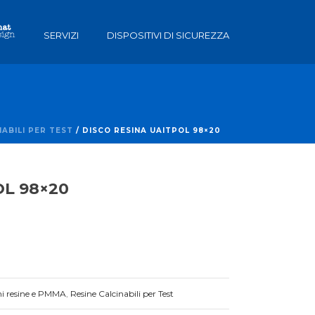
SERVIZI
DISPOSITIVI DI SICUREZZA
NABILI PER TEST
/ DISCO RESINA UAITPOL 98×20
OL 98×20
hi resine e PMMA
,
Resine Calcinabili per Test