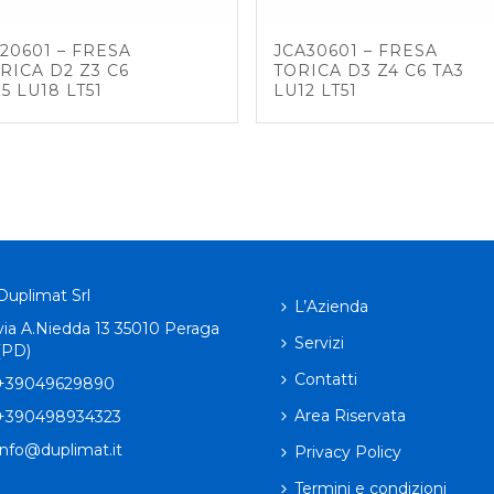
20601 – FRESA
JCA30601 – FRESA
RICA D2 Z3 C6
TORICA D3 Z4 C6 TA3
.5 LU18 LT51
LU12 LT51
Duplimat Srl
L’Azienda
via A.Niedda 13 35010 Peraga
Servizi
(PD)
Contatti
+39049629890
Area Riservata
+390498934323
info@duplimat.it
Privacy Policy
Termini e condizioni