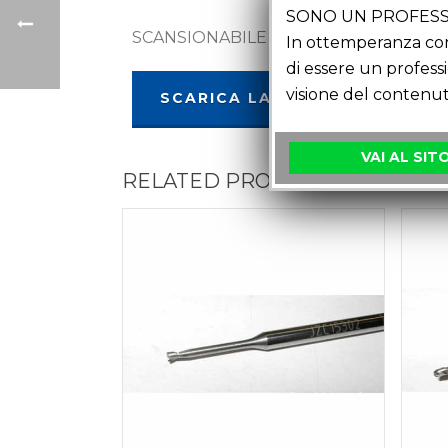
SONO UN PROFESS
SCANSIONABILE IN LABORATORIO SE
In ottemperanza con 
di essere un profess
visione del contenut
SCARICA LA SCHEDA
VAI AL SIT
RELATED PRODUCTS