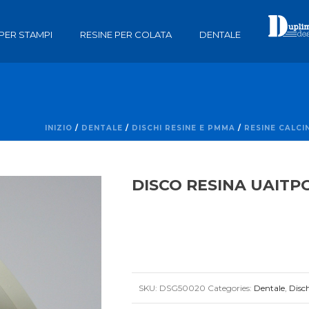
 PER STAMPI
RESINE PER COLATA
DENTALE
INIZIO
/
DENTALE
/
DISCHI RESINE E PMMA
/
RESINE CALCI
DISCO RESINA UAITP
SKU:
DSG50020
Categories:
Dentale
,
Disc