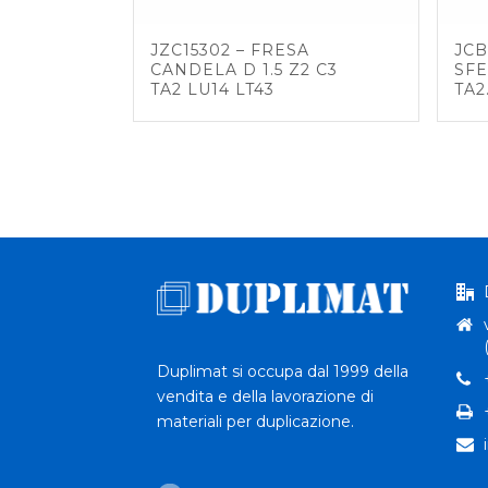
JZC15302 – FRESA
JCB
CANDELA D 1.5 Z2 C3
SFE
TA2 LU14 LT43
TA2
Duplimat si occupa dal 1999 della
vendita e della lavorazione di
materiali per duplicazione.