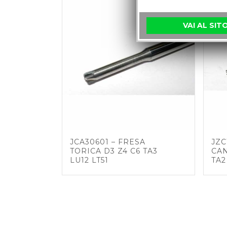
VAI AL SIT
JCA30601 – FRESA
JZC
TORICA D3 Z4 C6 TA3
CAN
LU12 LT51
TA2