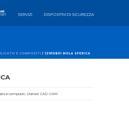
SERVIZI
DISPOSITIVI DI SICUREZZA
ILICATO E COMPOSITI
/ JZN10B01 MOLA SFERICA
ICA
icato e compositi
,
Utensili CAD-CAM