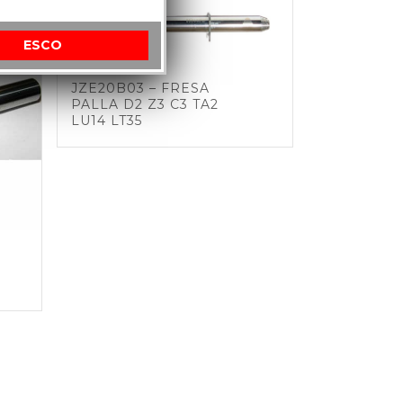
ESCO
JZE20B03 – FRESA
PALLA D2 Z3 C3 TA2
LU14 LT35