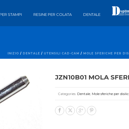
 PER STAMPI
RESINE PER COLATA
DENTALE
INIZIO
/
DENTALE
/
UTENSILI CAD-CAM
/
MOLE SFERICHE PER DIS
JZN10B01 MOLA SFER
Categories:
Dentale
,
Mole sferiche per disil