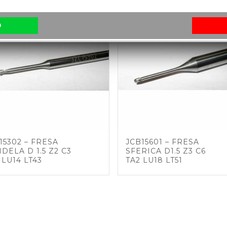
O
15302 – FRESA
JCB15601 – FRESA
DELA D 1.5 Z2 C3
SFERICA D1.5 Z3 C6
 LU14 LT43
TA2 LU18 LT51