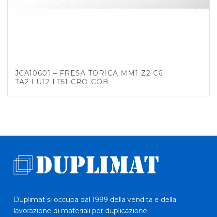
JCA10601 – FRESA TORICA MM1 Z2 C6
TA2 LU12 LT51 CRO-COB
Duplimat si occupa dal 1999 della vendita e della
lavorazione di materiali per duplicazione.