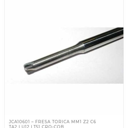
JCA10601 – FRESA TORICA MM1 Z2 C6
TA2 LU12 LT51 CRO-COB