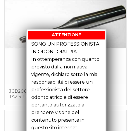
ATTENZIONE
SONO UN PROFESSIONISTA
IN ODONTOIATRIA
In ottemperanza con quanto
previsto dalla normativa
vigente, dichiaro sotto la mia
responsabilità di essere un
professionista del settore
JCB20601 – FRESA SFERICA D2 Z3 C6
TA2.5 LU18 LT51
odontoiatrico e di essere
pertanto autorizzato a
prendere visione del
contenuto presente in
questo sito internet.