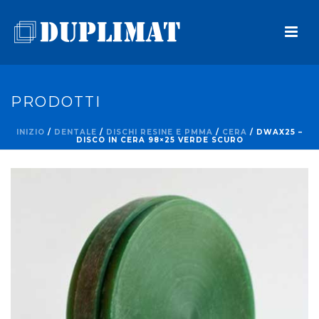
PRODOTTI
INIZIO
/
DENTALE
/
DISCHI RESINE E PMMA
/
CERA
/ DWAX25 –
DISCO IN CERA 98×25 VERDE SCURO