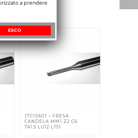
torizzato a prendere
ESCO
JTC10601 – FRESA
CANDELA MM1 Z2 C6
TA1.5 LU12 LT51