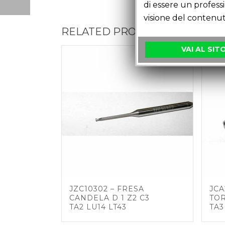
di essere un profess
visione del contenut
RELATED PRODUCTS
VAI AL SIT
JZC10302 – FRESA
JCA
CANDELA D 1 Z2 C3
TOR
TA2 LU14 LT43
TA3