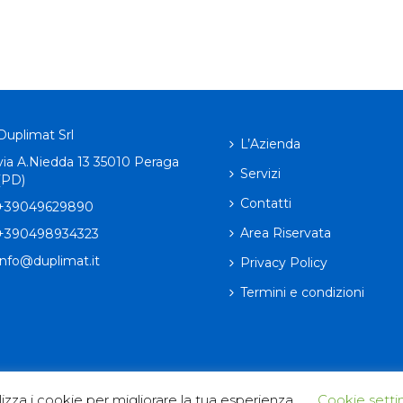
Duplimat Srl
L’Azienda
via A.Niedda 13 35010 Peraga
Servizi
(PD)
Contatti
+39049629890
Area Riservata
+390498934323
info@duplimat.it
Privacy Policy
Termini e condizioni
izza i cookie per migliorare la tua esperienza.
Cookie setti