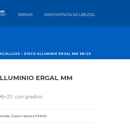
SERVIZI
DISPOSITIVI DI SICUREZZA
MC/ALLU20 – DISCO ALLUMINIO ERGAL MM 98×20
ALLUMINIO ERGAL MM
8×20 con gradino
entale
,
Dischi resine e PMMA