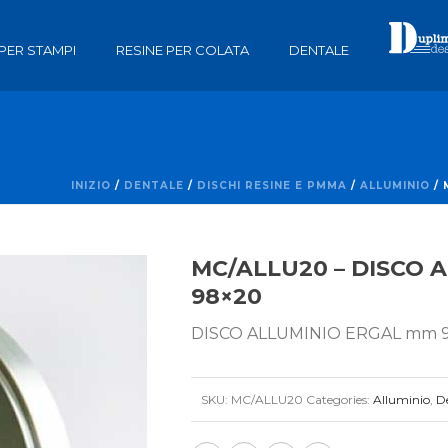
 PER STAMPI
RESINE PER COLATA
DENTALE
INIZIO
/
DENTALE
/
DISCHI RESINE E PMMA
/
ALLUMINIO
/ 
MC/ALLU20 – DISCO 
98×20
DISCO ALLUMINIO ERGAL mm 9
SKU:
MC/ALLU20
Categories:
Alluminio
,
D