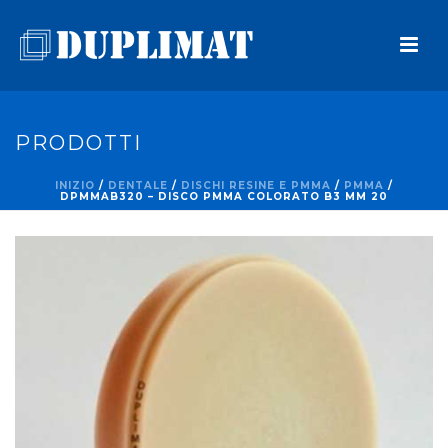
PRODOTTI
INIZIO
/
DENTALE
/
DISCHI RESINE E PMMA
/
PMMA
/
DPMMAB320 – DISCO PMMA COLORATO B3 MM 20