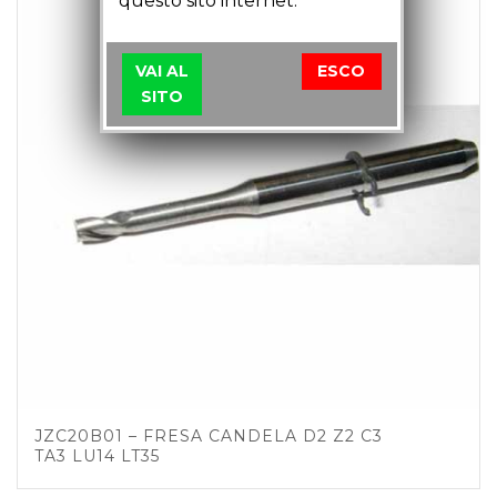
questo sito internet.
VAI AL
ESCO
SITO
JZC20B01 – FRESA CANDELA D2 Z2 C3
TA3 LU14 LT35