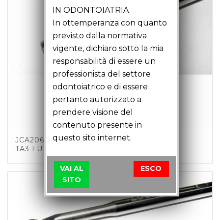
IN ODONTOIATRIA
In ottemperanza con quanto
previsto dalla normativa
vigente, dichiaro sotto la mia
responsabilità di essere un
professionista del settore
odontoiatrico e di essere
pertanto autorizzato a
prendere visione del
contenuto presente in
questo sito internet.
JCA20601 – FRESA TORICA MM2 Z4 C6
TA3 LU12 LT51
VAI AL
ESCO
SITO