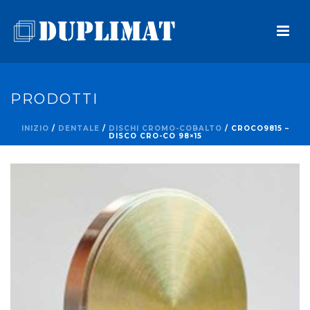
PRODOTTI
INIZIO
/
DENTALE
/
DISCHI CROMO-COBALTO
/ CROCO9815 –
DISCO CRO-CO 98×15