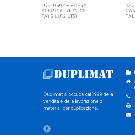
JCB10602 – FRESA
JZC
SFERICA D1 Z2 C6
CAN
TA1.5 LU12 LT51
TA1
Duplimat si occupa dal 1999 della
vendita e della lavorazione di
materiali per duplicazione.