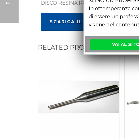
SONO UN PROFESS
DISCO RESINA RIGIDA PRE-ZIRCONI
In ottemperanza con 
di essere un profess
SCARICA IL PDF
visione del contenut
VAI AL SIT
RELATED PRODUCTS