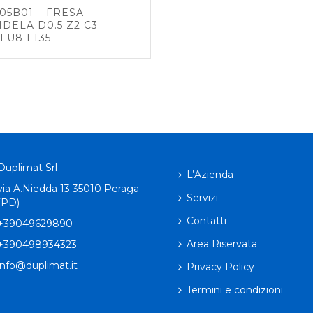
05B01 – FRESA
DELA D0.5 Z2 C3
 LU8 LT35
Duplimat Srl
L’Azienda
via A.Niedda 13 35010 Peraga
Servizi
(PD)
Contatti
+39049629890
Area Riservata
+390498934323
info@duplimat.it
Privacy Policy
Termini e condizioni