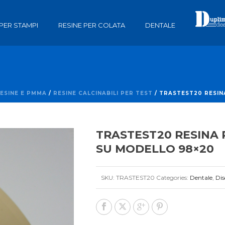
 PER STAMPI
RESINE PER COLATA
DENTALE
RESINE E PMMA
/
RESINE CALCINABILI PER TEST
/ TRASTEST20 RESIN
TRASTEST20 RESINA 
SU MODELLO 98×20
SKU:
TRASTEST20
Categories:
Dentale
,
Dis