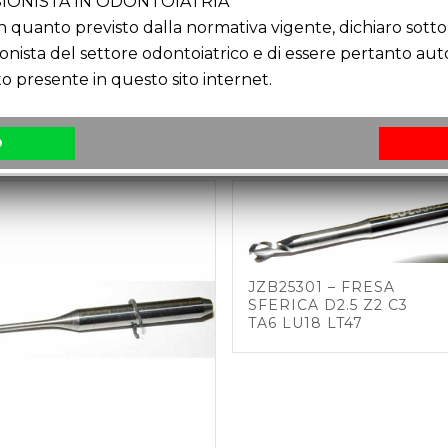
IONISTA IN ODONTOIATRIA
A PER PROVE SU MODELLO mm 98×20
quanto previsto dalla normativa vigente, dichiaro sotto 
ionista del settore odontoiatrico e di essere pertanto au
o presente in questo sito internet.
O
JZB25301 – FRESA
SFERICA D2.5 Z2 C3
TA6 LU18 LT47