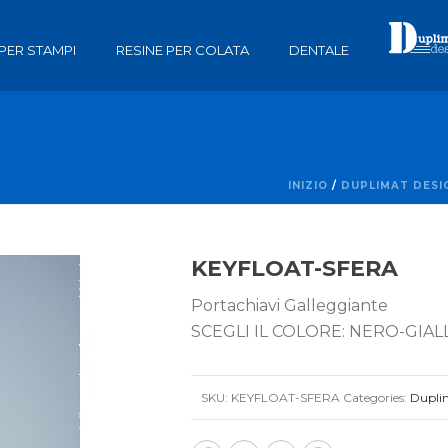
 PER STAMPI
RESINE PER COLATA
DENTALE
INIZIO
/
DUPLIMAT DESI
KEYFLOAT-SFERA
Portachiavi Galleggiante
SCEGLI IL COLORE: NERO-GI
SKU:
KEYFLOAT-SFERA
Categories:
Dupli