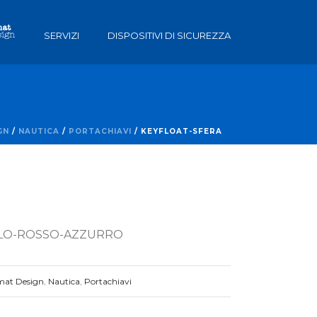
SERVIZI
DISPOSITIVI DI SICUREZZA
GN
/
NAUTICA
/
PORTACHIAVI
/ KEYFLOAT-SFERA
ALLO-ROSSO-AZZURRO
mat Design
,
Nautica
,
Portachiavi