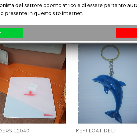
ionista del settore odontoiatrico e di essere pertanto au
RE E GRAZIE AI COLORI SGARGIANTI LO SI PUO’ IND
o presente in questo sito internet.
O
DERSIL2040
KEYFLOAT-DELF