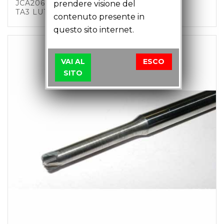
JCA20601 – FRESA TORICA MM2 Z4 C6
prendere visione del
TA3 LU12 LT51
contenuto presente in
questo sito internet.
VAI AL
ESCO
SITO