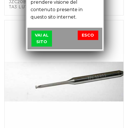
JZC20B01 – FRESA CANDELA D2 Z2 C3
prendere visione del
TA3 LU14 LT35
contenuto presente in
questo sito internet.
VAI AL
ESCO
SITO