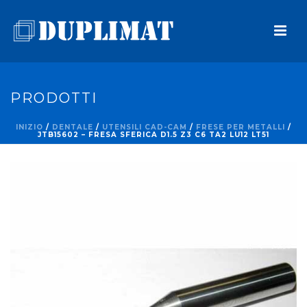
PRODOTTI
INIZIO
/
DENTALE
/
UTENSILI CAD-CAM
/
FRESE PER METALLI
/
JTB15602 – FRESA SFERICA D1.5 Z3 C6 TA2 LU12 LT51