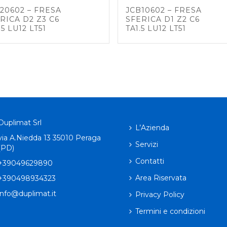
20602 – FRESA
JCB10602 – FRESA
RICA D2 Z3 C6
SFERICA D1 Z2 C6
.5 LU12 LT51
TA1.5 LU12 LT51
Duplimat Srl
L’Azienda
via A.Niedda 13 35010 Peraga
Servizi
(PD)
Contatti
+39049629890
Area Riservata
+390498934323
info@duplimat.it
Privacy Policy
Termini e condizioni