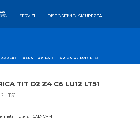
SERVIZI
DISPOSITIVI DI SICUREZZA
TA20601 – FRESA TORICA TIT D2 Z4 C6 LU12 LT51
ICA TIT D2 Z4 C6 LU12 LT51
2 LT51
er metalli
,
Utensili CAD-CAM