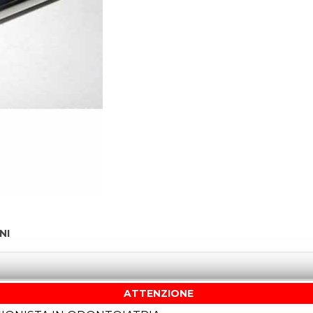
NI
ATTENZIONE
O-COBALTO