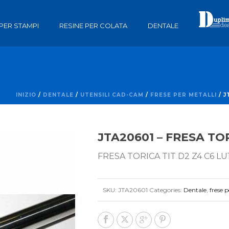
 PER STAMPI
RESINE PER COLATA
DENTALE
INIZIO
/
DENTALE
/
UTENSILI CAD-CAM
/
FRESE PER METALLI
/ J
JTA20601 – FRESA TOR
FRESA TORICA TIT D2 Z4 C6 LU1
SKU:
JTA20601
Categories:
Dentale
,
frese p