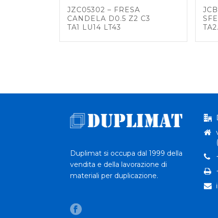
JZC05302 – FRESA
JCB
CANDELA D0.5 Z2 C3
SFE
TA1 LU14 LT43
TA2
Duplimat si occupa dal 1999 della
vendita e della lavorazione di
materiali per duplicazione.