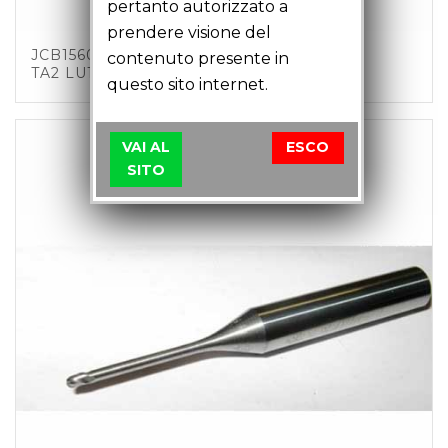
pertanto autorizzato a
prendere visione del
JCB15601 – FRESA SFERICA D1.5 Z3 C6
contenuto presente in
TA2 LU18 LT51
questo sito internet.
VAI AL
ESCO
SITO