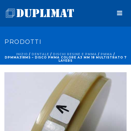
PRODOTTI
INIZIO
/
DENTALE
/
DISCHI RESINE E PMMA
/
PMMA
/
DPMMA318MS – DISCO PMMA COLORE A3 MM 18 MULTISTRATO 7
LAYERS