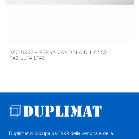
JZC10302 – FRESA CANDELA D 1 Z2 C3
TA2 LU14 LT43
Duplimat si occupa dal 1999 della vendita e della