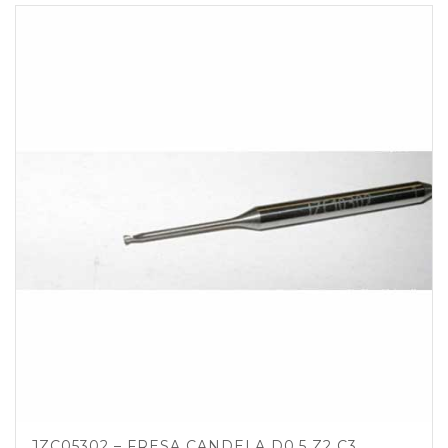
JZC05302 – FRESA CANDELA D0.5 Z2 C3