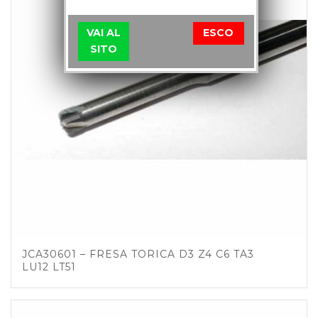
VAI AL
ESCO
SITO
JCA30601 – FRESA TORICA D3 Z4 C6 TA3
LU12 LT51