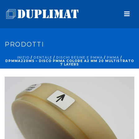
PRODOTTI
INIZIO
/
DENTALE
/
DISCHI RESINE E PMMA
/
PMMA
/
DPMMA220MS – DISCO PMMA COLORE A2 MM 20 MULTISTRATO
7 LAYERS