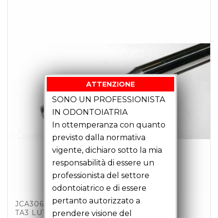
ATTENZIONE
SONO UN PROFESSIONISTA
IN ODONTOIATRIA
In ottemperanza con quanto
previsto dalla normativa
vigente, dichiaro sotto la mia
responsabilità di essere un
professionista del settore
odontoiatrico e di essere
pertanto autorizzato a
JCA30602 – FRESA TORICA MM3 Z4 C6
TA3 LU18 LT51
prendere visione del