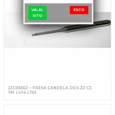
VAI AL
ESCO
SITO
JZC05302 – FRESA CANDELA D0.5 Z2 C3
TA1 LU14 LT43