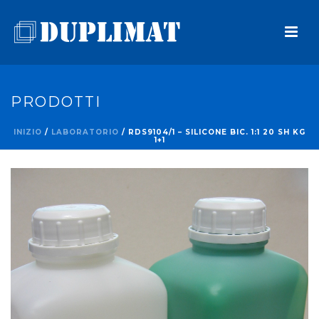
PRODOTTI
INIZIO
/
LABORATORIO
/ RDS9104/1 – SILICONE BIC. 1:1 20 SH KG
1+1