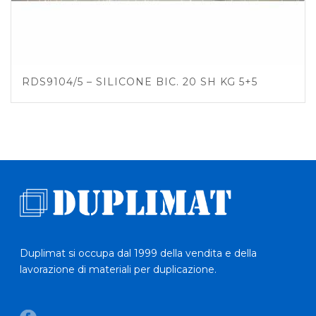
RDS9104/5 – SILICONE BIC. 20 SH KG 5+5
Duplimat si occupa dal 1999 della vendita e della
lavorazione di materiali per duplicazione.