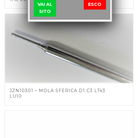
VAI AL
ESCO
SITO
JZN10301 – MOLA SFERICA D1 C3 LT43
LU10