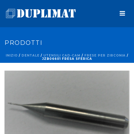
PRODOTTI
INIZIO
/
DENTALE
/
UTENSILI CAD-CAM
/
FRESE PER ZIRCONIA
/
JZB06601 FRESA SFERICA