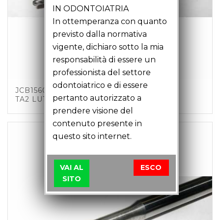
IN ODONTOIATRIA
In ottemperanza con quanto
previsto dalla normativa
vigente, dichiaro sotto la mia
responsabilità di essere un
professionista del settore
odontoiatrico e di essere
JCB15601 – FRESA SFERICA D1.5 Z3 C6
pertanto autorizzato a
TA2 LU18 LT51
prendere visione del
contenuto presente in
questo sito internet.
VAI AL
ESCO
SITO