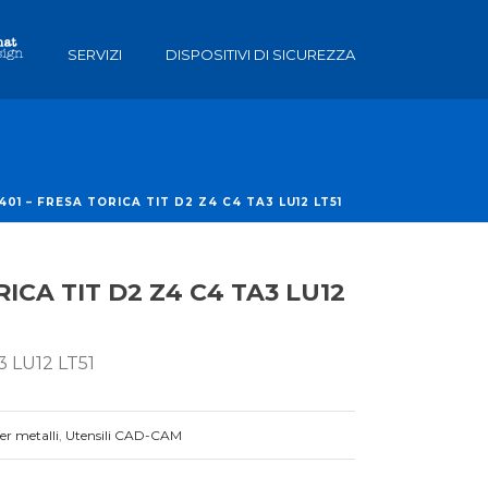
SERVIZI
DISPOSITIVI DI SICUREZZA
401 – FRESA TORICA TIT D2 Z4 C4 TA3 LU12 LT51
ICA TIT D2 Z4 C4 TA3 LU12
 LU12 LT51
per metalli
,
Utensili CAD-CAM