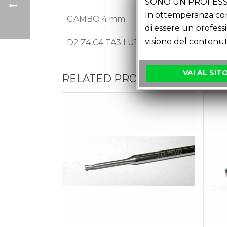
SONO UN PROFESS
In ottemperanza con 
GAMBO 4 mm
di essere un profess
visione del contenut
D2 Z4 C4 TA3 LU12 LT51
VAI AL SIT
RELATED PRODUCTS