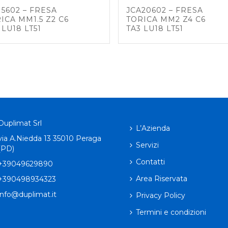
15602 – FRESA
JCA20602 – FRESA
ICA MM1.5 Z2 C6
TORICA MM2 Z4 C6
 LU18 LT51
TA3 LU18 LT51
Duplimat Srl
L’Azienda
via A.Niedda 13 35010 Peraga
Servizi
(PD)
Contatti
+39049629890
Area Riservata
+390498934323
info@duplimat.it
Privacy Policy
Termini e condizioni