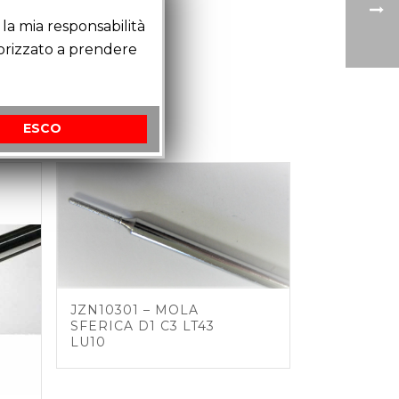
la mia responsabilità
torizzato a prendere
ESCO
JZN10301 – MOLA
SFERICA D1 C3 LT43
LU10