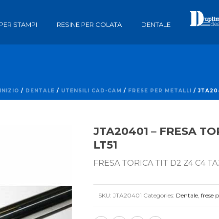
 PER STAMPI
RESINE PER COLATA
DENTALE
INIZIO
/
DENTALE
/
UTENSILI CAD-CAM
/
FRESE PER METALLI
/ JTA20
JTA20401 – FRESA TOR
LT51
FRESA TORICA TIT D2 Z4 C4 TA3
SKU:
JTA20401
Categories:
Dentale
,
frese 