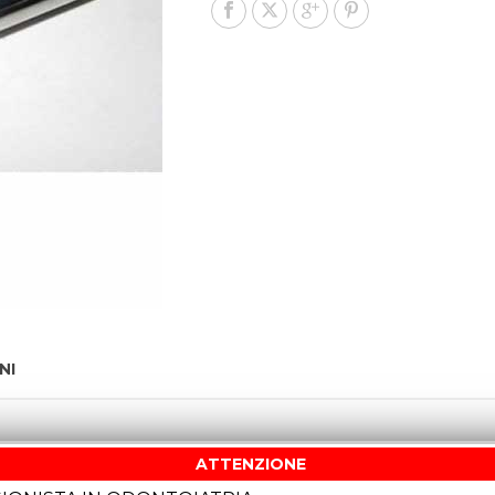
NI
ATTENZIONE
O-COBALTO