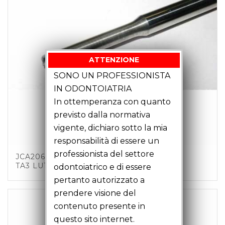
ATTENZIONE
SONO UN PROFESSIONISTA
IN ODONTOIATRIA
In ottemperanza con quanto
previsto dalla normativa
vigente, dichiaro sotto la mia
responsabilità di essere un
professionista del settore
JCA20602 – FRESA TORICA MM2 Z4 C6
TA3 LU18 LT51
odontoiatrico e di essere
pertanto autorizzato a
prendere visione del
contenuto presente in
questo sito internet.