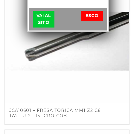
VAI AL
ESCO
SITO
JCA10601 – FRESA TORICA MM1 Z2 C6
TA2 LU12 LT51 CRO-COB