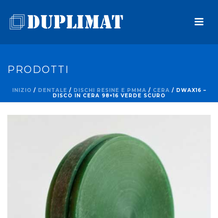
PRODOTTI
INIZIO
/
DENTALE
/
DISCHI RESINE E PMMA
/
CERA
/ DWAX16 –
DISCO IN CERA 98×16 VERDE SCURO