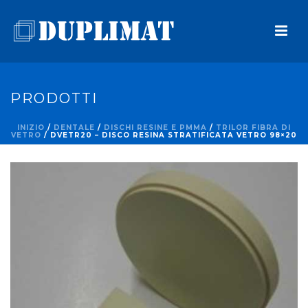
PRODOTTI
INIZIO
/
DENTALE
/
DISCHI RESINE E PMMA
/
TRILOR FIBRA DI
VETRO
/ DVETR20 – DISCO RESINA STRATIFICATA VETRO 98×20