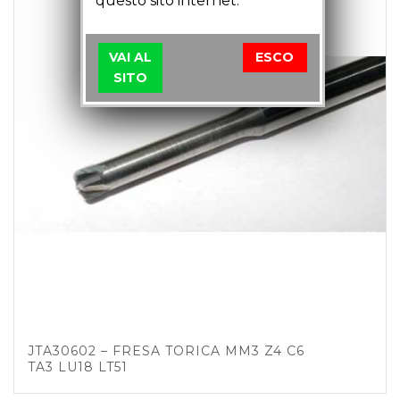
questo sito internet.
VAI AL
ESCO
SITO
JTA30602 – FRESA TORICA MM3 Z4 C6
TA3 LU18 LT51