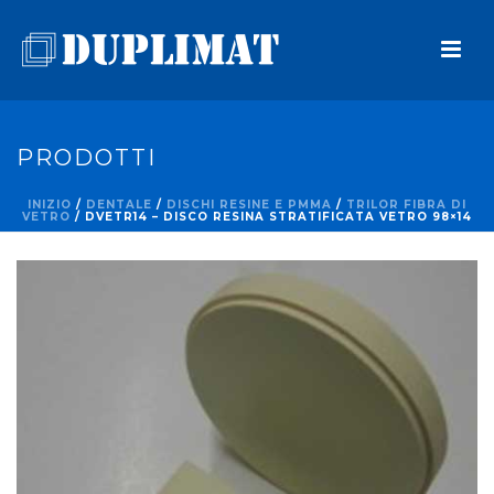
PRODOTTI
INIZIO
/
DENTALE
/
DISCHI RESINE E PMMA
/
TRILOR FIBRA DI
VETRO
/ DVETR14 – DISCO RESINA STRATIFICATA VETRO 98×14