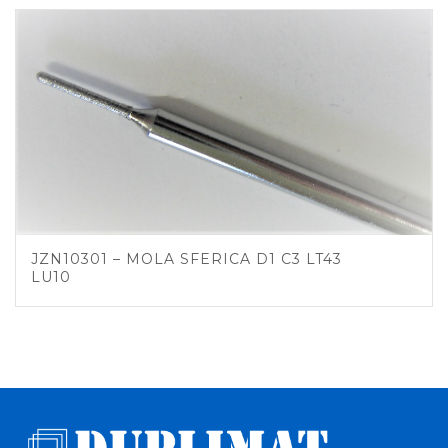
JZN10301 – MOLA SFERICA D1 C3 LT43
LU10