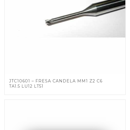
JTC10601 – FRESA CANDELA MM1 Z2 C6
TA1.5 LU12 LT51