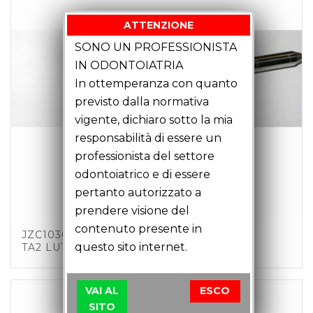
ATTENZIONE
SONO UN PROFESSIONISTA
IN ODONTOIATRIA
In ottemperanza con quanto
previsto dalla normativa
vigente, dichiaro sotto la mia
responsabilità di essere un
professionista del settore
odontoiatrico e di essere
pertanto autorizzato a
prendere visione del
contenuto presente in
JZC10302 – FRESA CANDELA D 1 Z2 C3
questo sito internet.
TA2 LU14 LT43
VAI AL
ESCO
SITO