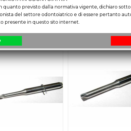
quanto previsto dalla normativa vigente, dichiaro sotto 
 PERCEZIONE DEL COLORE REALMENTE APPARTENENTE AL PRODOTTO
ionista del settore odontoiatrico e di essere pertanto au
o presente in questo sito internet.
O