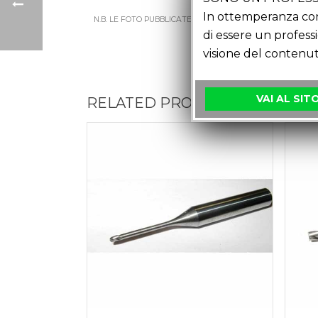
In ottemperanza con 
N.B. LE FOTO PUBBLICATE POSSONO
NON DARE
L’ESATTA
di essere un profess
visione del contenut
VAI AL SIT
RELATED PRODUCTS