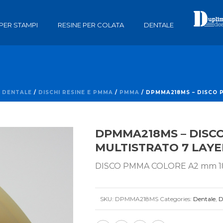
 PER STAMPI
RESINE PER COLATA
DENTALE
/
DENTALE
/
DISCHI RESINE E PMMA
/
PMMA
/ DPMMA218MS – DISCO 
DPMMA218MS – DISC
MULTISTRATO 7 LAYE
DISCO PMMA COLORE A2 mm 1
SKU:
DPMMA218MS
Categories:
Dentale
,
D