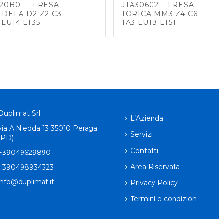
20B01 – FRESA
JTA30602 – FRESA
DELA D2 Z2 C3
TORICA MM3 Z4 C6
 LU14 LT35
TA3 LU18 LT51
Duplimat Srl
L’Azienda
via A.Niedda 13 35010 Peraga
Servizi
(PD)
Contatti
+39049629890
Area Riservata
+390498934323
info@duplimat.it
Privacy Policy
Termini e condizioni