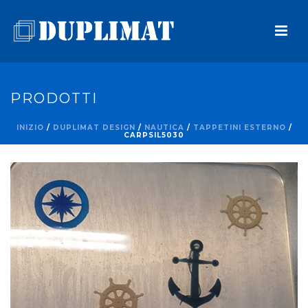
PRODOTTI
INIZIO
/
DUPLIMAT DESIGN
/
NAUTICA
/
TAPPETINI ESTERNO
/
CARPSIL5030