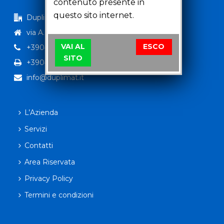
contenuto presente in
questo sito internet.
Duplimat Srl
via A.Niedda 13 35010 Peraga (PD)
VAI AL
ESCO
+39049629890
SITO
+390498934323
info@duplimat.it
L’Azienda
Servizi
Contatti
Area Riservata
Privacy Policy
Termini e condizioni