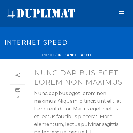
INTERNET SPEED
INIZIO
/
INTERNET SPEED
NUNC DAPIBUS EGET
LOREM NON MAXIMUS
Nunc dapibus eget lorem non
0
maximus. Aliquam id tincidunt elit, at
hendrerit dolor. Mauris eget metus
et lectus faucibus placerat. Morbi
elementum, lectus pulvinar sagittis
pellentesque, neque [...]