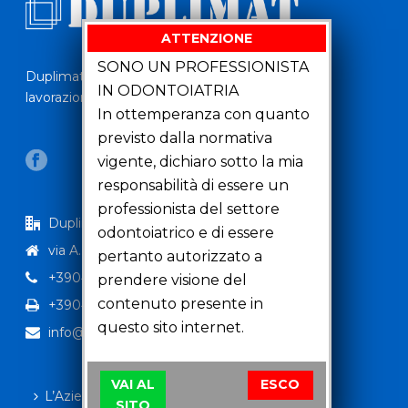
ATTENZIONE
SONO UN PROFESSIONISTA
Duplimat si occupa dal 1999 della vendita e della
IN ODONTOIATRIA
lavorazione di materiali per duplicazione.
In ottemperanza con quanto
previsto dalla normativa
vigente, dichiaro sotto la mia
responsabilità di essere un
professionista del settore
Duplimat Srl
odontoiatrico e di essere
via A.Niedda 13 35010 Peraga (PD)
pertanto autorizzato a
+39049629890
prendere visione del
contenuto presente in
+390498934323
questo sito internet.
info@duplimat.it
VAI AL
ESCO
L’Azienda
SITO